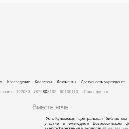
ям
Краеведение
Коллегам
Документы
Доступность учреждения
ервая
«
...
10
20
30
...
78
79
80
81
82
...
90
100
110
...
»
Последняя »
Вместе ярче
Усть-Куломская центральная библиотека
участие в ежегодном Всероссийском ф
энергосбережения и экологии
#ВместеЯрче