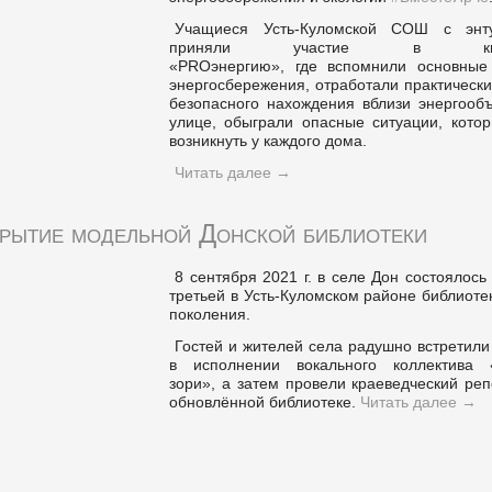
Учащиеся Усть-Куломской СОШ с энт
приняли участие в квест
«PROэнергию», где вспомнили основные
энергосбережения, отработали практическ
безопасного нахождения вблизи энергообъ
улице, обыграли опасные ситуации, котор
возникнуть у каждого дома.
Читать далее
→
рытие модельной Донской библиотеки
8 сентября 2021 г. в селе Дон состоялось
третьей в Усть-Куломском районе библиоте
поколения.
Гостей и жителей села радушно встретил
в исполнении вокального коллектива 
зори», а затем провели краеведческий ре
обновлённой библиотеке.
Читать далее
→