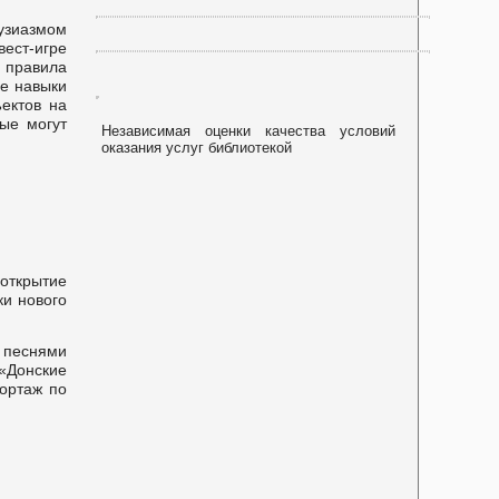
узиазмом
-игре
 правила
ие навыки
ектов на
ые могут
Независимая оценки качества условий
оказания услуг библиотекой
 открытие
ки нового
и песнями
«Донские
портаж по