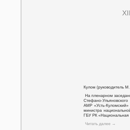
XI
Кулом (руководитель М.
На пленарном заседани
Стефано-Ульяновского 
АМР «Усть-Куломский» 
министра национально
ГБУ РК «Национальная 
Читать далее
→