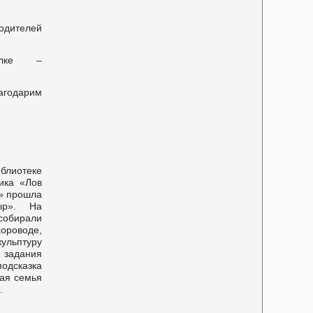
одителей
ылке –
лагодарим
иблиотеке
ика «Лов
» прошла
ыр». На
собирали
хороводе,
ульптуру
задания
одсказка
ая семья
.