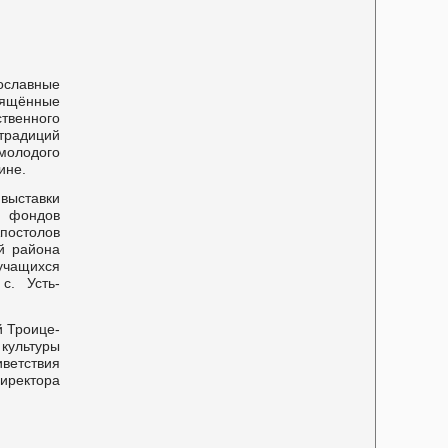
славные
вящённые
венного
традиций
молодого
ине.
выставки
 фондов
постолов
й района
учащихся
с. Усть-
й Троице-
культуры
ветствия
иректора