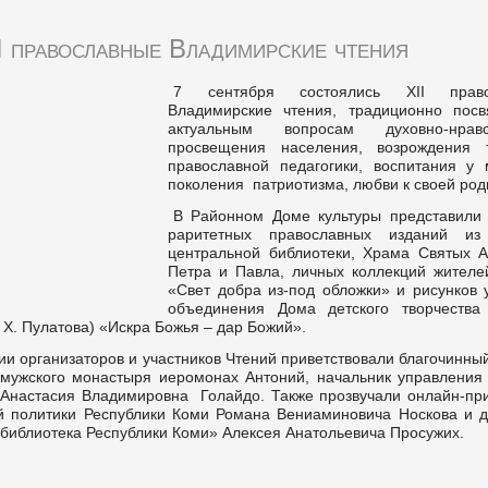
I православные Владимирские чтения
7 сентября состоялись XII право
Владимирские чтения, традиционно пос
актуальным вопросам духовно-нравст
просвещения населения, возрождения 
православной педагогики, воспитания у 
поколения патриотизма, любви к своей род
В Районном Доме культуры представили 
раритетных православных изданий из
центральной библиотеки, Храма Святых А
Петра и Павла, личных коллекций жителе
«Свет добра из-под обложки» и рисунков 
объединения Дома детского творчества 
 Х. Пулатова) «Искра Божья – дар Божий».
и организаторов и участников Чтений приветствовали благочинны
мужского монастыря иеромонах Антоний, начальник управления 
Анастасия Владимировна Голайдо. Также прозвучали онлайн-при
й политики Республики Коми Романа Вениаминовича Носкова и д
библиотека Республики Коми» Алексея Анатольевича Просужих.