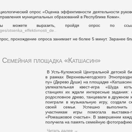
циологический опрос «Оценка эффективности деятельности руков
управления муниципальных образований в Республике Коми».
ы можете выразить, пройдя опрос по сс
ages/otsenka_effektivnosti_de..
прос, прохождение опроса занимает не более 5 минут. Заранее б
Семейная площадка «Катшасин»
В Усть-Куломской Центральной детской б
в рамках Верхневычегодского Этнопраздн
пу» (Дерево Души) на площадке «Катшасин
увлекательная квест-игра «Шуда кот
станциях их ждали интересные задания: 
родословное древо, танцевали в дружном 
поиграли в музыкальную игру, создали ск
своей семьи. Успешно выполнить 
участникам игры помогала выставка-п
«Ромашковое счастье». В завершении кажд
получила на память семейную фотографию
Читать далее
→