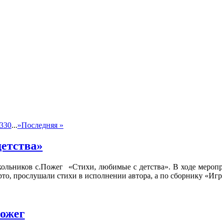
330
...
»
Последняя »
детства»
кольников с.Пожег «Стихи, любимые с детства». В ходе меропр
рто, прослушали стихи в исполнении автора, а по сборнику «Иг
Пожег