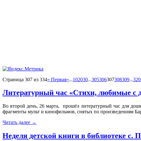
Страница 307 из 334
« Первая
«
...
10
20
30
...
305
306
307
308
309
...
320
Литературный час «Стихи, любимые с 
Во второй день, 26 марта, прошёл литературный час для дош
фрагменты мульт и кинофильмов, снятых по произведениям Ба
Читать далее
→
Неделя детской книги в библиотеке с. 