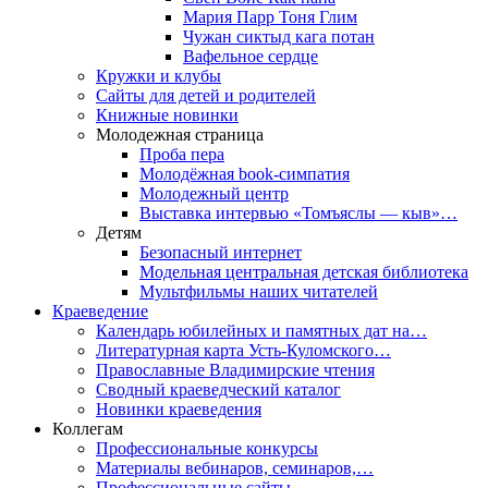
Мария Парр Тоня Глим
Чужан сиктыд кага потан
Вафельное сердце
Кружки и клубы
Сайты для детей и родителей
Книжные новинки
Молодежная страница
Проба пера
Молодёжная book-симпатия
Молодежный центр
Выставка интервью «Томъяслы — кыв»…
Детям
Безопасный интернет
Модельная центральная детская библиотека
Мультфильмы наших читателей
Краеведение
Календарь юбилейных и памятных дат на…
Литературная карта Усть-Куломского…
Православные Владимирские чтения
Сводный краеведческий каталог
Новинки краеведения
Коллегам
Профессиональные конкурсы
Материалы вебинаров, семинаров,…
Профессиональные сайты