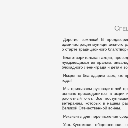
Спеш
Дорогие земляки! В преддвер
администрация муниципального р
о старте традиционного благотво
Благотворительная акция, прово
нуждающимся ветеранам, инвалид
блокадного Ленинграда и детям во
Искренне благодарим всех, кто 
годы!
Мы призываем руководителей пр
активно присоединиться к акции
расчетный счет. Все поступивш
ветеранам, которых в нашем рай
Великой Отечественной войны.
Реквизиты для перечисления сред
Усть-Куломская общественная о