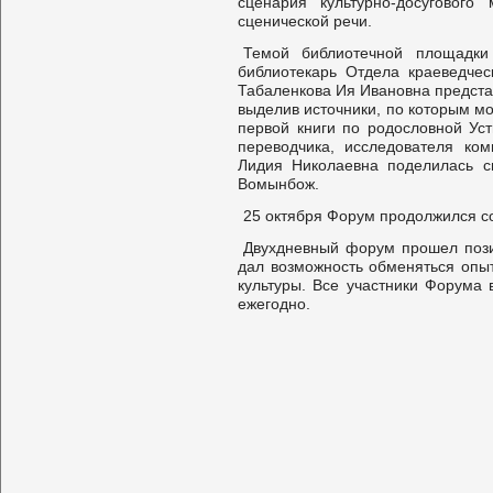
сценария культурно-досуговог
сценической речи.
Темой библиотечной площадки 
библиотекарь Отдела краеведче
Табаленкова Ия Ивановна предста
выделив источники, по которым м
первой книги по родословной Ус
переводчика, исследователя ком
Лидия Николаевна поделилась 
Вомынбож.
25 октября Форум продолжился с
Двухдневный форум прошел позит
дал возможность обменяться опы
культуры. Все участники Форума
ежегодно.