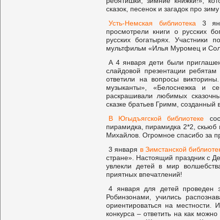
ребятишки, зимние книжки!», ко
сказок, песенок и загадок про зиму
Усть-Немская библиотека
3 янв
просмотрели книги о русских б
русских богатырях. Участники 
мультфильм «Илья Муромец и Соло
А 4 января дети были приглаше
слайдовой презентации ребятам 
ответили на вопросы викторины
музыканты», «Белоснежка и се
раскрашивали любимых сказочны
сказке братьев Гримм, созданный в
В Югыдъягской библиотеке
сост
пирамидка, пирамидка 2*2, скьюб
Михайлов. Огромное спасибо за п
3 января
в Зимстанской библиоте
стране». Настоящий праздник с Д
увлекли детей в мир волшебств
приятных впечатлений!
4 января для детей проведен э
Робинзонами, учились распознав
ориентироваться на местности. И
конкурса – ответить на как можн