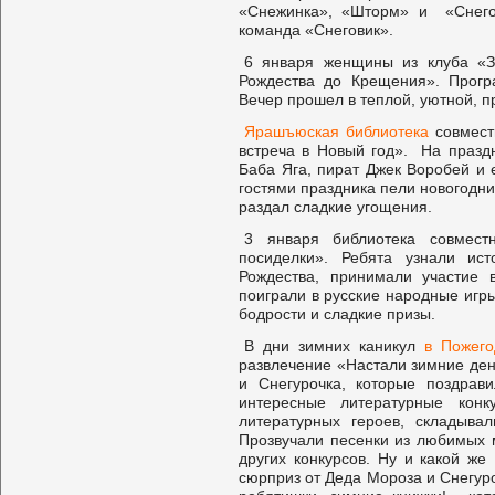
«Снежинка», «Шторм» и «Снего
команда «Снеговик».
6 января женщины из клуба «З
Рождества до Крещения». Прогр
Вечер прошел в теплой, уютной, 
Ярашъюская библиотека
совмест
встреча в Новый год». На празд
Баба Яга, пират Джек Воробей и 
гостями праздника пели новогодни
раздал сладкие угощения.
3 января библиотека совмест
посиделки». Ребята узнали ис
Рождества, принимали участие 
поиграли в русские народные игр
бодрости и сладкие призы.
В дни зимних каникул
в Пожего
развлечение «Настали зимние ден
и Снегурочка, которые поздра
интересные литературные конк
литературных героев, складыва
Прозвучали песенки из любимых 
других конкурсов. Ну и какой ж
сюрприз от Деда Мороза и Снегур