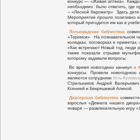
конкурс — «Живая аптека». Каждо
необходимо было ответить, где 
– «Лесной барометр». Здесь дети
Мероприятие прошло позитивно и 
который пригодится им как в учебе,
Лопьювадская библиотека
совмес
«Теремок». На познавательном ча
колядках, поговорках и приметах
«Как встречают Новый год, люди 
также показали отрывки мультф
которому задавали вопросы.
Во время новогодних каникул
в 
конкурсы. Провели новогоднюю и
являются сотрудники
Усть-Куломс
Стрельников Андрей Валерьевич
Ксенией и Бекряшевой Алиной.
Диасерская библиотека
совместно
взрослых «Девчата нашего двора»
января — развлекательную игру «