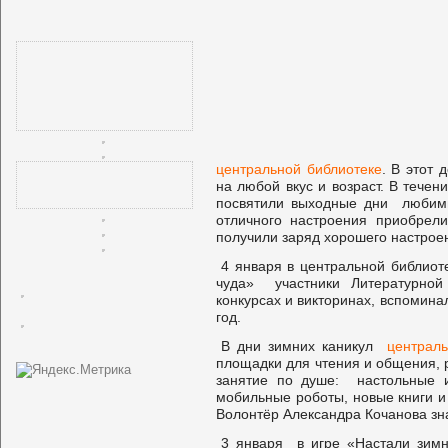
центральной библиотеке
.
В этот 
на любой вкус и возраст. В течен
посвятили выходные дни любимым
отличного настроения приобрел
получили заряд хорошего настрое
4 января в центральной библиот
чуда» участники Литературной
конкурсах и викторинах, вспомина
год.
В дни зимних каникул
централь
площадки для чтения и общения, р
занятие по душе: настольные и
мобильные роботы, новые книги 
Волонтёр Александра Кочанова зн
3 января в игре «Настали зимн