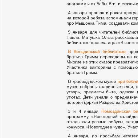
анаграммы от Бабы Яги и сказочн
4 января прошла игровая програ
на которой ребята вспоминали ге
про Мышонка Тима, создавали ком
9 января для читателей библио
Павла. Матушка Ольга рассказала
библиотеке прошла игра «В снежно
В Вольдинской библиотеке
прошл
братьев Гримм переведены на вс
Многие из этих сказок превратил
Участники викторины с помощью
братьев Гримм.
В краеведческом музее
при библи
музее собраны старинные вещи, 
утварь, предметы быта, одежда 
утюгах. Дети узнали о предназнач
история церкви Рождества Христов
3 и 4 января
Помоздинская би
программу «Новогодний калейдос
отгадывали разные ребусы, загад
конкурса «Новогоднее чудо». Учас
4 января, по просьбам читате