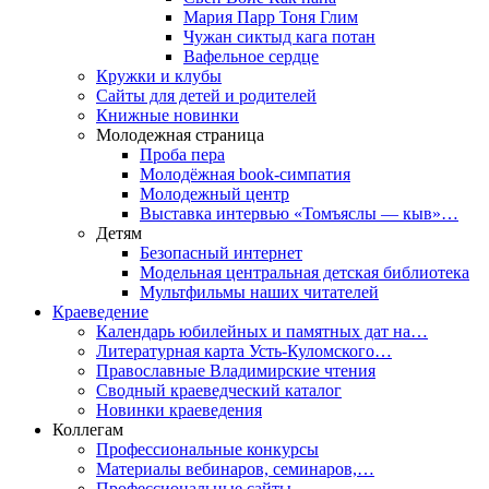
Мария Парр Тоня Глим
Чужан сиктыд кага потан
Вафельное сердце
Кружки и клубы
Сайты для детей и родителей
Книжные новинки
Молодежная страница
Проба пера
Молодёжная book-симпатия
Молодежный центр
Выставка интервью «Томъяслы — кыв»…
Детям
Безопасный интернет
Модельная центральная детская библиотека
Мультфильмы наших читателей
Краеведение
Календарь юбилейных и памятных дат на…
Литературная карта Усть-Куломского…
Православные Владимирские чтения
Сводный краеведческий каталог
Новинки краеведения
Коллегам
Профессиональные конкурсы
Материалы вебинаров, семинаров,…
Профессиональные сайты