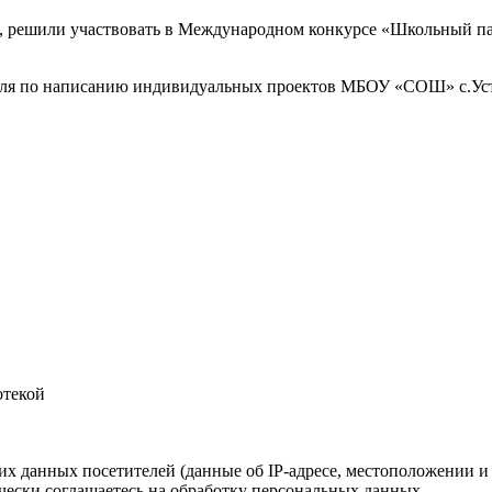
 решили участвовать в Международном конкурсе «Школьный пате
теля по написанию индивидуальных проектов МБОУ «СОШ» с.Ус
отекой
ких данных посетителей (данные об IP-адресе, местоположении и
чески соглашаетесь на обработку персональных данных.