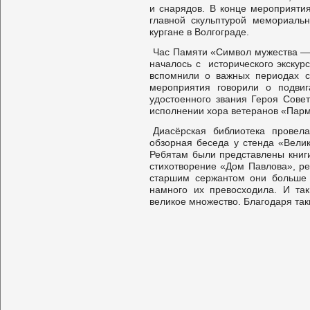
и снарядов. В конце мероприяти
главной скульптурой мемориаль
кургане в Волгограде.
Час Памяти «Символ мужества — 
началось с исторического экскур
вспомнили о важных периодах 
мероприятия говорили о подвиг
удостоенного звания Героя Сове
исполнении хора ветеранов «Пар
Диасёрская библиотека провел
обзорная беседа у стенда «Велик
Ребятам были представлены книги
стихотворение «Дом Павлова», ре
старшим сержантом они больше 
намного их превосходила. И та
великое множество. Благодаря та