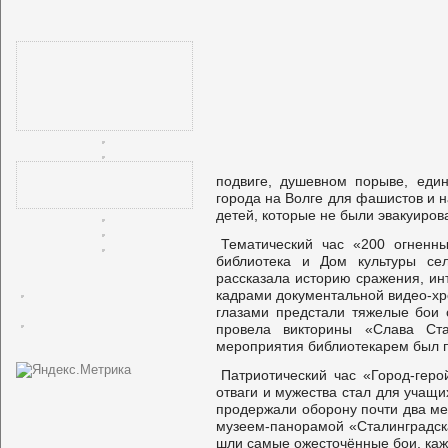
подвиге, душевном порыве, един
города на Волге для фашистов и 
детей, которые не были эвакуиров
Тематический час «200 огненны
библиотека и Дом культуры се
рассказала историю сражения, и
кадрами документальной видео-хро
глазами предстали тяжелые бои 
провела викторины «Слава Ст
мероприятия библиотекарем был п
Патриотический час «Город-гер
отваги и мужества стал для учащ
продержали оборону почти два мес
музеем-панорамой «Сталинградск
шли самые ожесточённые бои, каж