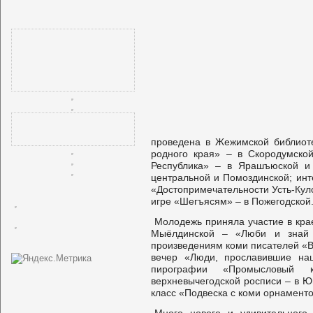
проведена в Жежимской библиоте
родного края» – в Скородумской
Республика» – в Ярашъюской и 
центральной и Помоздинской; инт
«Достопримечательности Усть-Кул
игре «Шегъясям» – в Пожегодской
Молодежь приняла участие в кра
Мыёлдинской – «Люби и знай 
произведениям коми писателей «В
вечер «Люди, прославившие на
пирографии «Промысловый 
верхневычегодской росписи – в Ю
класс «Подвеска с коми орнаменто