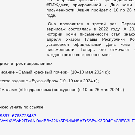
#ГИЖдвиж, приуроченной к Дню коми 
письменности. Акция пройдет с 10 по 26 
года.
Она проводится в третий раз. Перва
вернисаж состоялась в 2022 году. А 20
истории коми письменности стал знак
апреля Указом Главы Республики К
установлен официальный День коми 
письменности. Теперь его отмечают 
каждое третье воскресенье мая.
ится в трех направлениях:
писание «Самый красивый почерк» (10–19 мая 2024 г.);
еское задание «Буква-образ» (10–19 мая 2024 г.);
öмалам» («Поздравляем») конкурсное (с 10 по 26 мая 2024 г.).
жно узнать по ссылке:
279397_676872848?
qVzzIXVSob2ITzANi0udBBzJ2Ks5P&dl=H5AZtSSBwK3R04OsC3EC3L