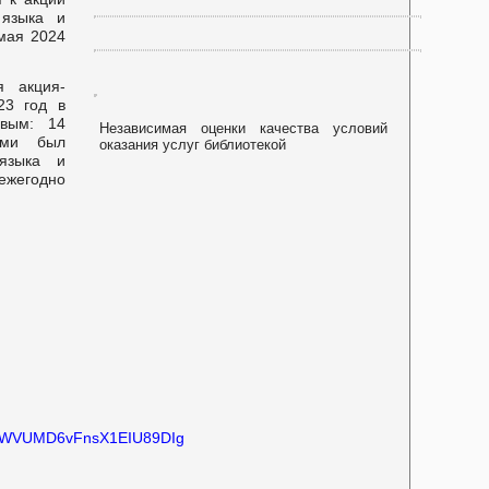
языка и
мая 2024
я акция-
23 год в
овым: 14
Независимая оценки качества условий
оми был
оказания услуг библиотекой
языка и
ежегодно
FWVUMD6vFnsX1EIU89DIg