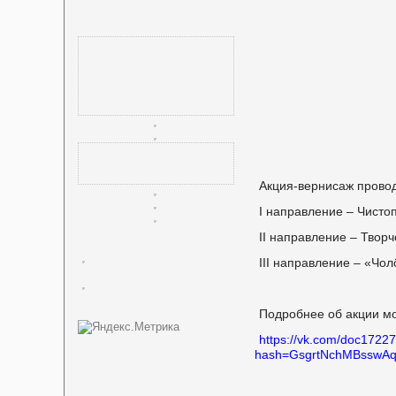
Акция-вернисаж провод
I направление – Чисто
II направление – Творч
III направление – «Чол
Подробнее об акции мо
https://vk.com/doc172
hash=GsgrtNchMBsswA