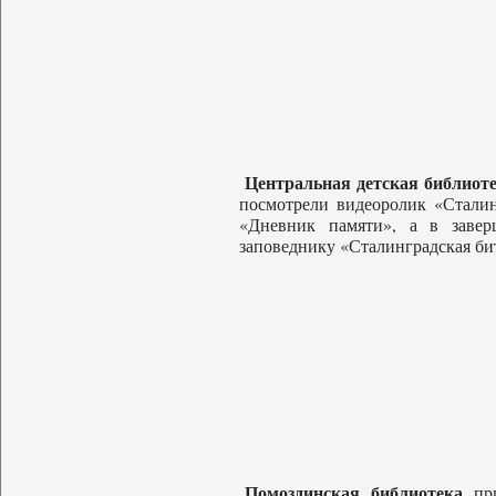
Центральная детская библиот
посмотрели видеоролик «Сталин
«Дневник памяти», а в завер
заповеднику «Сталинградская би
Помоздинская библиотека
при