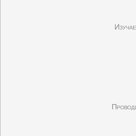
Изучае
Проводи