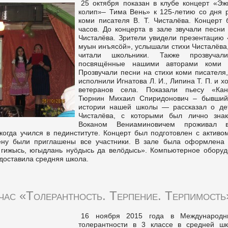
25 октября показан в клубе концерт «Эж
колип»– Тима Вень» к 125-летию со дня 
коми писателя В. Т. Чисталёва. Концерт 
часов. До концерта в зале звучали песни
Чисталёва. Зрители увидели презентацию 
муын инъясӧй», услышали стихи Чисталёва
читали школьники. Также прозвучали
посвящённые нашими авторами коми к
Прозвучали песни на стихи коми писателя
исполнили Игнатова Л. И., Липина Т. П. и х
ветеранов села. Показали пьесу «Кань
Тюрнин Михаил Спиридонович – бывший
истории нашей школы — рассказал о дет
Чисталёва, с которыми был лично зна
Воканом Вениаминовичем проживал 
когда учился в пединституте. Концерт был подготовлен с активо
ену были приглашены все участники. В зале была оформлена 
 гижысь, югыдлань нуӧдысь да велӧдысь». Компьютерное оборуд
доставила средняя школа.
час «Толерантность. Терпение. Терпимость
16 ноября 2015 года в Международн
толерантности в 3 классе в средней ш