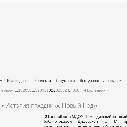
ям
Краеведение
Коллегам
Документы
Доступность учреждения
Первая
«
...
10
20
30
...
320
321
322
323
324
...
330
...
»
Последняя »
«История праздника Новый Год»
21 декабря
в МДОУ Помоздинский детский
библиотекарем Душевской Ю. М. пр
мероприятие с презентацией
«История п