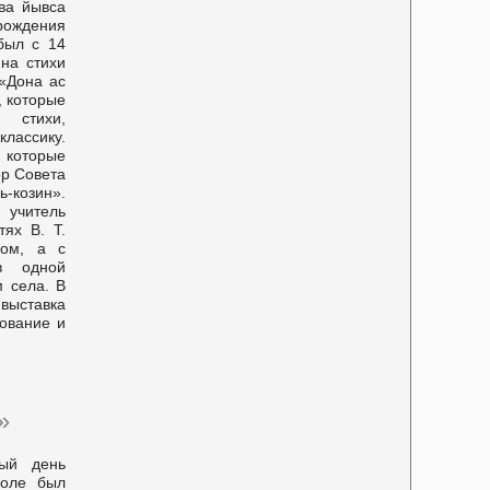
ва йывса
рождения
был с 14
 на стихи
«Дона ас
, которые
 стихи,
лассику.
, которые
ор Совета
-козин».
 учитель
ях В. Т.
ком, а с
в одной
м села. В
выставка
ование и
»
ый день
коле был