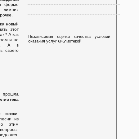
й форме
, зимних
рочке.
ика новый
ать этот
ах? А как
Независимая оценки качества условий
этом и не
оказания услуг библиотекой
ия. А в
ь своего
е прошла
блиотека
 сказки,
песни из
по этим
 вопросы,
едложен