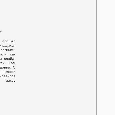
»
м прошёл
 учащихся
 разными
али, как
и слайд-
ках». Там
дания. С
з помощи
авился
и массу