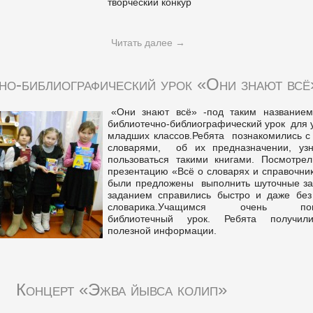
творческий конкур
Читать далее
→
но-библиографический урок «Они знают всё
«Они знают всё» -под таким название
библиотечно-библиографиче
ский урок для
младших классов.Ребята познакомились с
словарями, об их предназначении, узн
пользоваться такими книгами. Посмотрел
презентацию «Всё о словарях и справочни
были предложены выполнить шуточные за
заданием справились быстро и даже бе
словарика.Учащимся очень понр
библиотечный урок. Ребята получил
полезной информации.
Концерт «Эжва йывса колип»