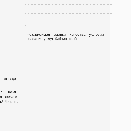
Независимая оценки качества условий
оказания услуг библиотекой
9 января
 с коми
ановичем
нь!
Читать