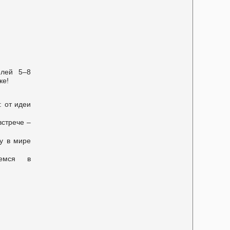
елей 5–8
ке!
 от идеи
встрече –
у в мире
аемся в