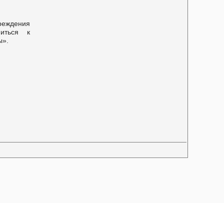
еждения
иться к
ы».