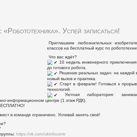
с «Робототехника». Успей записаться!
Приглашаем любознательных изобретат
классов на бесплатный курс по робототехни
Что вас ждёт?
10 недель инженерного приключения:
до готового робота.
Решение реальных задач: на каждой 
новый вызов и практика.
Старт в феврале! Готовься к прорыв
технологий.
Уютная лаборатория: заним
но-информационном центре (1 этаж РДК).
 БЕСПЛАТНО!
мест в команде ограничено. Успевай занять своё!
ее?
7
группы:
https://vk.com/ukinfocentr