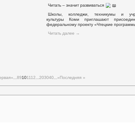
Читать – значит развиваться
Школы, колледжи, техникумы и учр
культуры Коми приглашают присоедин
федеральному проекту «Чтецкие программ
Читать далее
→
ервая
«
...
8
9
10
11
12
...
20
30
40
...
»
Последняя »