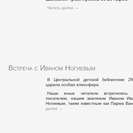
Читать далее
→
Встреча с Иваном Ногиевым
В Центральной детской библиотеке 2
царила особая атмосфера.
Наши юные читатели встретились
писателем, нашим земляком Иваном Ив
Ногиевым, также известным как Парма Ва
далее
→