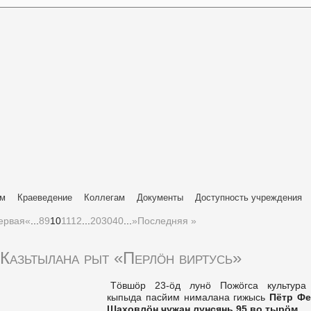
ям
Краеведение
Коллегам
Документы
Доступность учреждения
ервая
«
...
8
9
10
11
12
...
20
30
40
...
»
Последняя »
Казьтылана рыт «Перлӧн виртусь»
Тӧвшӧр 23-ӧд лунӧ Пожӧгса культура
кыпыда пасйим нималана гижысь
Пётр Ф
Шаховлӧн чужан лунсянь 95 во тырӧм
.