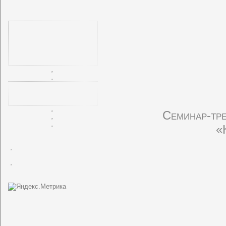
Cеминар-тре
«