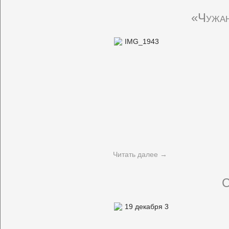
«Чужан
Читать далее
→
С