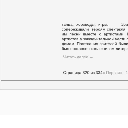
танца, хороводы, игры. Зрите
сопереживали героям спектакля,
им песни вместе с артистами. 
артистов в заключительной части 
домам. Пожелания зрителей были 
был поставлен коллективом литера
Читать далее
→
Страница 320 из 334
« Первая
«
...
1
Этот сайт использует файлы cookies и сервисы сбора технически