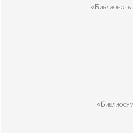
«Библионочь 
«Библиосум