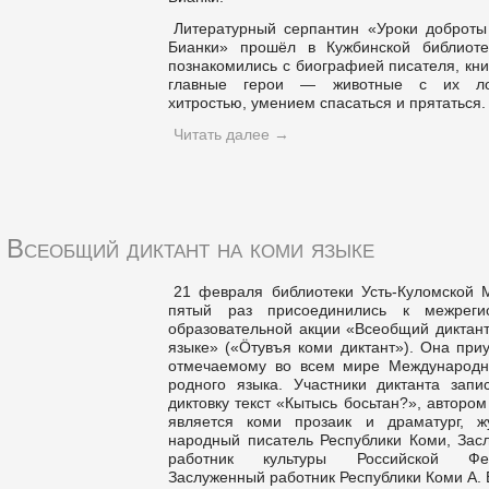
Литературный серпантин «Уроки доброты
Бианки» прошёл в Кужбинской библиоте
познакомились с биографией писателя, кни
главные герои — животные с их лов
хитростью, умением спасаться и прятаться.
Читать далее
→
Всеобщий диктант на коми языке
21 февраля библиотеки Усть-Куломской 
пятый раз присоединились к межреги
образовательной акции «Всеобщий диктант
языке» («Ӧтувъя коми диктант»). Она при
отмечаемому во всем мире Международ
родного языка. Участники диктанта запи
диктовку текст «Кытысь босьтан?», автором
является коми прозаик и драматург, жу
народный писатель Республики Коми, Зас
работник культуры Российской Фед
Заслуженный работник Республики Коми А. 