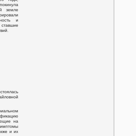
покинула
ой земле
рировали
нность и
ставшие
вий.
стоялась
айловной
риальном
фикацию
яющие на
симптомы
акже и их