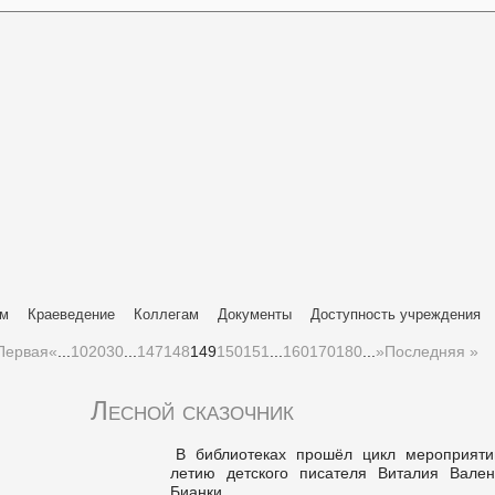
ям
Краеведение
Коллегам
Документы
Доступность учреждения
Первая
«
...
10
20
30
...
147
148
149
150
151
...
160
170
180
...
»
Последняя »
Лесной сказочник
В библиотеках прошёл цикл мероприяти
летию детского писателя Виталия Вален
Бианки.