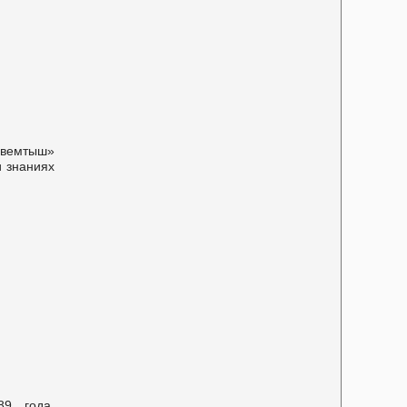
рвемтыш»
и знаниях
89 года,