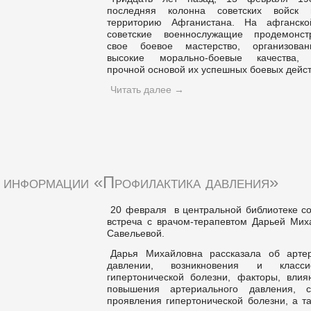
последняя колонна советских войск 
территорию Афганистана. На афганск
советские военнослужащие продемонст
свое боевое мастерство, организова
высокие морально-боевые качества, 
прочной основой их успешных боевых дейст
Читать далее
→
 информации «Профилактика давления»
20 февраля в центральной библиотеке со
встреча с врачом-терапевтом Дарьей Мих
Савельевой.
Дарья Михайловна рассказала об арте
давлении, возникновения и класси
гипертонической болезни, факторы, вли
повышения артериального давления, 
проявления гипертонической болезни, а т