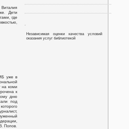
 Виталия
ке. Дети
гами, где
костью,
Независимая оценки качества условий
оказания услуг библиотекой
МБ уже в
ональной
 на коми
урочена к
ному дню
сали под
 которого
рналист,
луженный
ерации,
В. Попов.