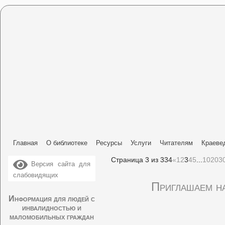
Главная
О библиотеке
Ресурсы
Услуги
Читателям
Краеве
Страница 3 из 334
«
1
2
3
4
5
...
10
20
3
Версия сайта для
слабовидящих
Приглашаем на
Информация для людей с
инвалидностью и
маломобильных граждан