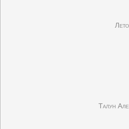
Лето
Талун Але