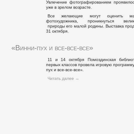
Увлечение фотографированием проявилос
уже в зрелом возрасте.
Все желающие могут оценить мас
фотохудожника, проникнуться велик
природы его малой родины. Выставка прод
31 октября.
«Винни-пух и все-все-все»
11 и 14 октября Помоздинская библио
первых классов провела игровую программ
пух и все-все-все».
Читать далее
→