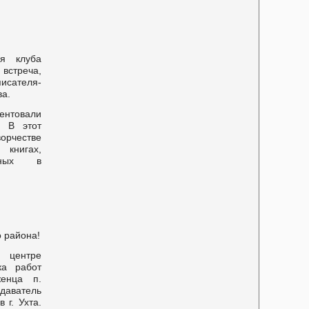
ля клуба
встреча,
исателя-
ва.
ентовали
. В этот
ворчестве
книгах,
анных в
о района!
 центре
ка работ
женца п.
даватель
г. Ухта.