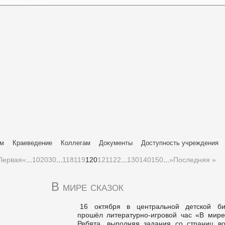
ям
Краеведение
Коллегам
Документы
Доступность учреждения
Первая
«
...
10
20
30
...
118
119
120
121
122
...
130
140
150
...
»
Последняя »
В мире сказок
16 октября в центральной детской би
прошёл литературно-игровой час «В мире 
Ребята, выполняя задания со страниц в