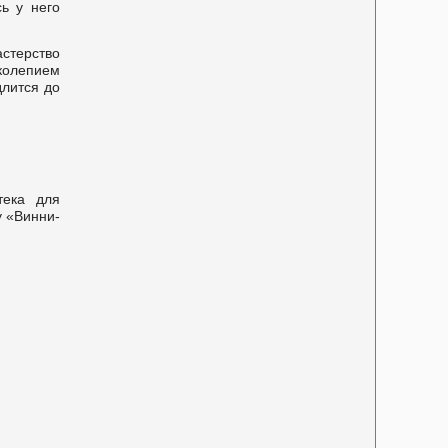
ь у него
терство
олепием
лится до
тека для
у «Винни-