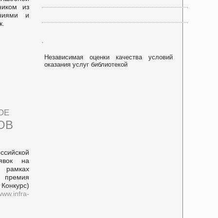
ником из
аниями и
к.
Независимая оценки качества условий
оказания услуг библиотекой
ое
ТОВ
ссийской
явок на
в рамках
 премия
 Конкурс)
www.infra-