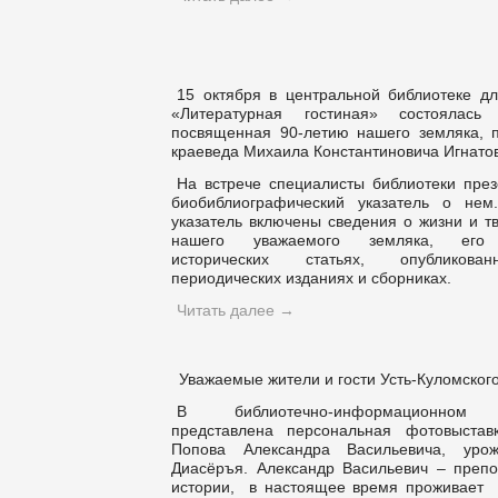
15 октября в центральной библиотеке д
«Литературная гостиная» состоялась 
посвященная 90-летию нашего земляка, п
краеведа Михаила Константиновича Игнато
На встрече специалисты библиотеки през
биобиблиографический указатель о нем
указатель включены сведения о жизни и т
нашего уважаемого земляка, его 
исторических статьях, опубликов
периодических изданиях и сборниках.
Читать далее
→
Уважаемые жители и гости Усть-Куломског
В библиотечно-информационном
представлена персональная фотовыстав
Попова Александра Васильевича, уро
Диасёръя. Александр Васильевич – препо
истории, в настоящее время проживает в 