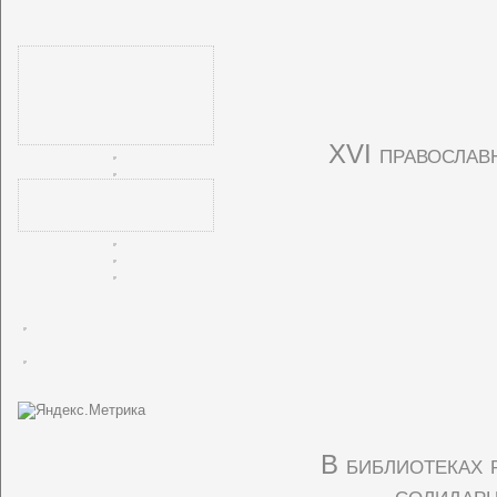
ХVI православ
В библиотеках 
солидарн