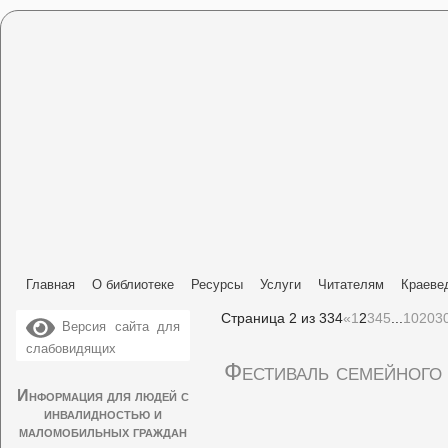
Главная
О библиотеке
Ресурсы
Услуги
Читателям
Краеве
Страница 2 из 334
«
1
2
3
4
5
...
10
20
3
Версия сайта для
слабовидящих
Фестиваль семейного
Информация для людей с
инвалидностью и
маломобильных граждан