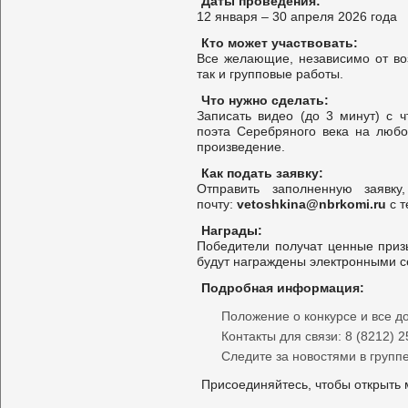
Даты проведения:
12 января – 30 апреля 2026 года
Кто может участвовать:
Все желающие, независимо от во
так и групповые работы.
Что нужно сделать:
Записать видео (до 3 минут) с 
поэта Серебряного века на любо
произведение.
Как подать заявку:
Отправить заполненную заявк
почту:
vetoshkina@nbrkomi.ru
с т
Награды:
Победители получат ценные призы
будут награждены электронными 
Подробная информация:
Положение о конкурсе и все д
Контакты для связи: 8 (8212) 2
Следите за новостями в групп
Присоединяйтесь, чтобы открыть 