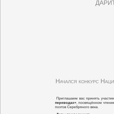
ДАРИ
Начался конкурс Наци
Приглашаем вас принять участи
переводах»
, посвящённом чтению
поэтов Серебряного века.