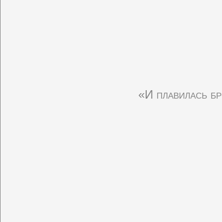
«И плавилась б