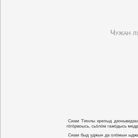
Чужан л
Сиам Тіянлы крепыд дзоньвидза
гöгöpвоысь, сьöлöм гажöдысь мед
Сиам быд уджын да олöмын ыджы