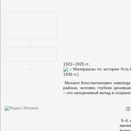
1922–1925 гг.;
Материалы по истории Усть-
1936 гг.).
Михаил Константинович навсегда
района, человек, глубоко ценивш
– это неоценимый вклад в сохране
Ф
5–6 
явля
волну