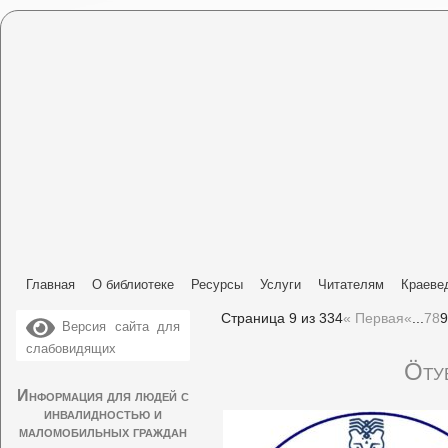
Главная
О библиотеке
Ресурсы
Услуги
Читателям
Краеве
Страница 9 из 334
« Первая
«
...
7
8
9
Версия сайта для
слабовидящих
Ӧту
Информация для людей с
инвалидностью и
маломобильных граждан