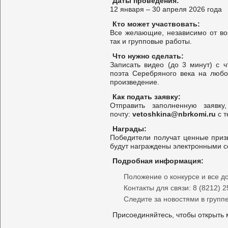
Даты проведения:
12 января – 30 апреля 2026 года
Кто может участвовать:
Все желающие, независимо от во
так и групповые работы.
Что нужно сделать:
Записать видео (до 3 минут) с 
поэта Серебряного века на любо
произведение.
Как подать заявку:
Отправить заполненную заявк
почту:
vetoshkina@nbrkomi.ru
с т
Награды:
Победители получат ценные призы
будут награждены электронными 
Подробная информация:
Положение о конкурсе и все д
Контакты для связи: 8 (8212) 2
Следите за новостями в групп
Присоединяйтесь, чтобы открыть 