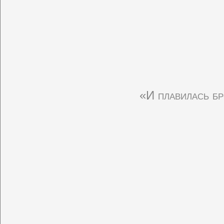
«И плавилась б