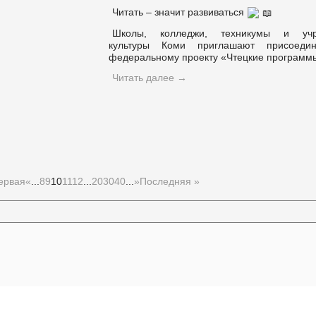
Читать – значит развиваться
Школы, колледжи, техникумы и учр
культуры Коми приглашают присоедин
федеральному проекту «Чтецкие программ
Читать далее
→
ервая
«
...
8
9
10
11
12
...
20
30
40
...
»
Последняя »