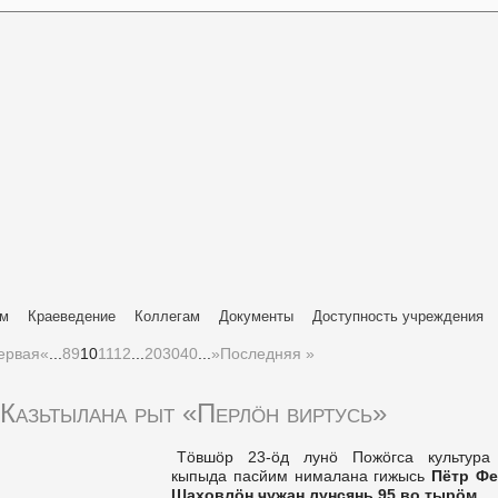
ям
Краеведение
Коллегам
Документы
Доступность учреждения
ервая
«
...
8
9
10
11
12
...
20
30
40
...
»
Последняя »
Казьтылана рыт «Перлӧн виртусь»
Тӧвшӧр 23-ӧд лунӧ Пожӧгса культура
кыпыда пасйим нималана гижысь
Пётр Ф
Шаховлӧн чужан лунсянь 95 во тырӧм
.