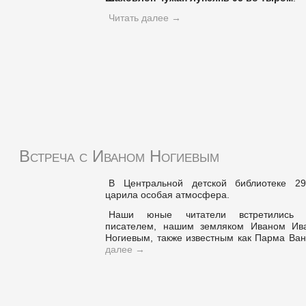
Читать далее
→
Встреча с Иваном Ногиевым
В Центральной детской библиотеке 2
царила особая атмосфера.
Наши юные читатели встретились
писателем, нашим земляком Иваном Ив
Ногиевым, также известным как Парма Ва
далее
→