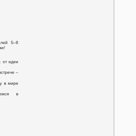
елей 5–8
ке!
 от идеи
встрече –
у в мире
аемся в