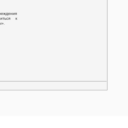
еждения
иться к
ы».