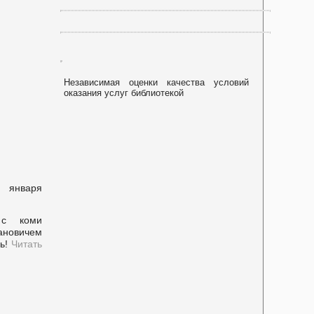
Независимая оценки качества условий
оказания услуг библиотекой
9 января
 с коми
ановичем
нь!
Читать