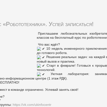
с «Робототехника». Успей записаться!
Приглашаем любознательных изобретат
классов на бесплатный курс по робототехни
Что вас ждёт?
10 недель инженерного приключения:
до готового робота.
Решение реальных задач: на каждой 
новый вызов и практика.
Старт в феврале! Готовься к прорыв
технологий.
Уютная лаборатория: заним
но-информационном центре (1 этаж РДК).
 БЕСПЛАТНО!
мест в команде ограничено. Успевай занять своё!
ее?
7
группы:
https://vk.com/ukinfocentr