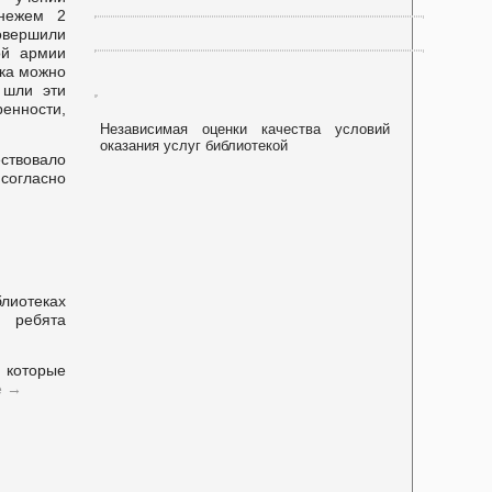
онежем 2
совершили
ой армии
пка можно
 шли эти
ренности,
Независимая оценки качества условий
оказания услуг библиотекой
ствовало
 согласно
блиотеках
о ребята
 которые
е
→