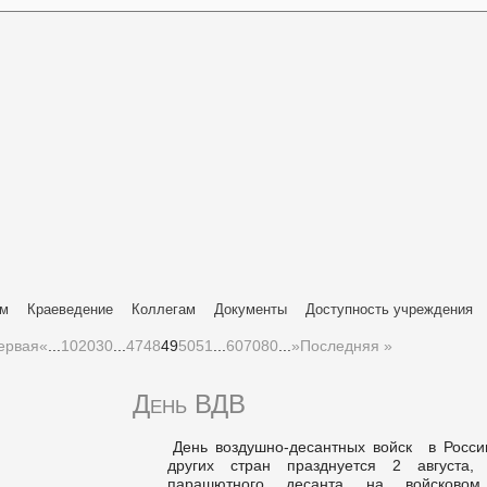
ям
Краеведение
Коллегам
Документы
Доступность учреждения
ервая
«
...
10
20
30
...
47
48
49
50
51
...
60
70
80
...
»
Последняя »
День ВДВ
День воздушно-десантных войск в Росси
других стран празднуется 2 августа,
парашютного десанта на войсковом