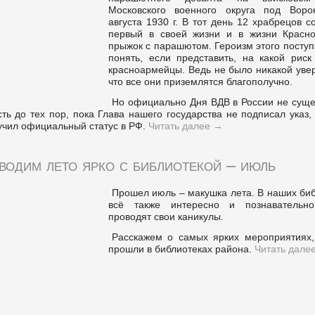
Московского военного округа под Вор
августа 1930 г. В тот день 12 храбрецов 
первый в своей жизни и в жизни Красн
прыжок с парашютом. Героизм этого посту
понять, если представить, на какой риск
красноармейцы. Ведь не было никакой уве
что все они приземлятся благополучно.
Но официально Дня ВДВ в России не суще
сть до тех пор, пока Глава нашего государства не подписал указ,
учил официальный статус в РФ.
Читать далее
→
водим лето ярко с библиотекой – июль
Прошел июль – макушка лета. В наших би
всё также интересно и познавательн
проводят свои каникулы.
Расскажем о самых ярких мероприятиях,
прошли в библиотеках района.
Читать дале