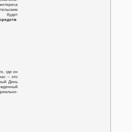
интереса
тельским
м будет
средств
.
о, где он
нас – это
ный День
жденный
риально-