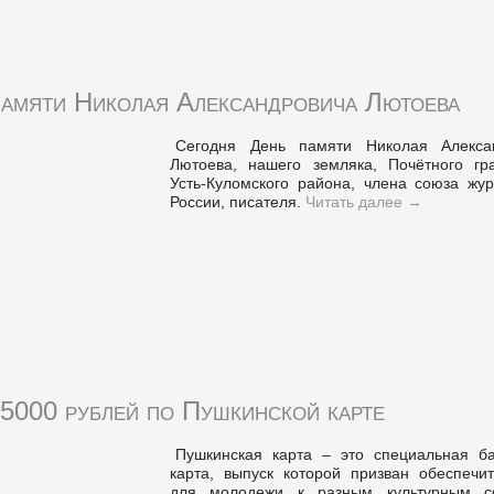
памяти Николая Александровича Лютоева
Сегодня День памяти Николая Алекса
Лютоева, нашего земляка, Почётного гр
Усть-Куломского района, члена союза жур
России, писателя.
Читать далее
→
5000 рублей по Пушкинской карте
Пушкинская карта – это специальная ба
карта, выпуск которой призван обеспечит
для молодежи к разным культурным с