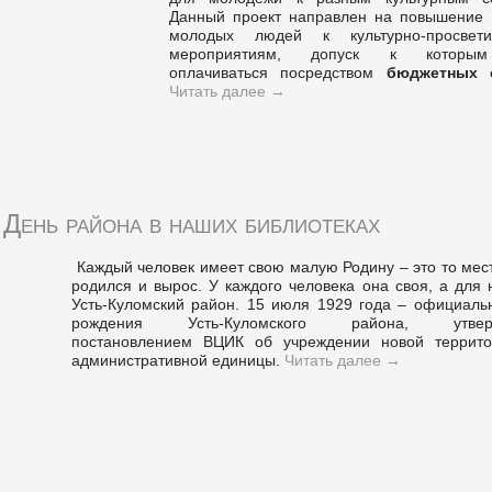
Данный проект направлен на повышение 
молодых людей к культурно-просвети
мероприятиям, допуск к которы
оплачиваться посредством
бюджетных 
Читать далее
→
День района в наших библиотеках
Каждый человек имеет свою малую Родину – это то мест
родился и вырос. У каждого человека она своя, а для 
Усть-Куломский район. 15 июля 1929 года – официаль
рождения Усть-Куломского района, утвер
постановлением ВЦИК об учреждении новой террито
административной единицы.
Читать далее
→