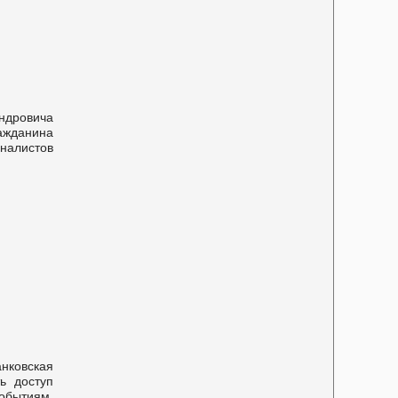
ндровича
ажданина
налистов
нковская
ь доступ
обытиям.