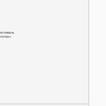
стиваль
 потан».