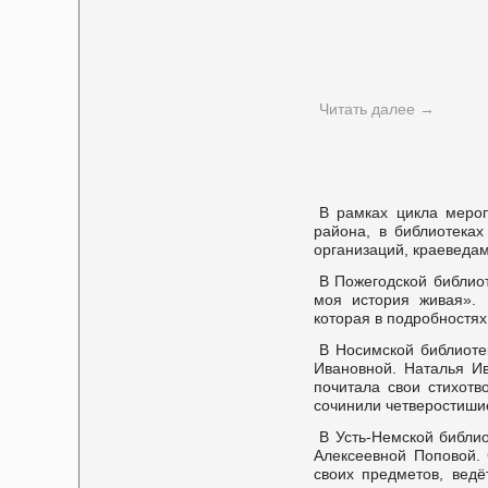
Читать далее
→
В рамках цикла мероп
района, в библиотека
организаций, краеведам
В Пожегодской библио
моя история живая». 
которая в подробностях
В Носимской библиоте
Ивановной. Наталья Ив
почитала свои стихотв
сочинили четверостиши
В Усть-Немской библи
Алексеевной Поповой. 
своих предметов, вед