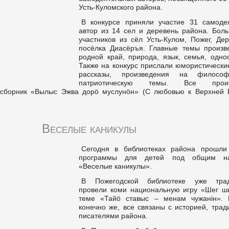
Усть-Куломского района.
В конкурсе приняли участие 31 самоде
автор из 14 сел и деревень района. Боль
участников из сёл Усть-Кулом, Пожег, Де
посёлка Диасёръя. Главные темы произв
родной край, природа, язык, семья, одно
Также на конкурс прислали юмористически
рассказы, произведения на филосо
патриотическую темы. Все произ
в сборник «Вылыс Эжва дорö муслунöн» (С любовью к Верхней В
Веселые каникулы
Сегодня в библиотеках района прошли
программы для детей под общим на
«Веселые каникулы».
В Пожегодской библиотеке уже трад
провели коми национальную игру «Шег ш
теме «Тайӧ ставыс – менам чужанін». 
конечно же, все связаны с историей, тра
писателями района.