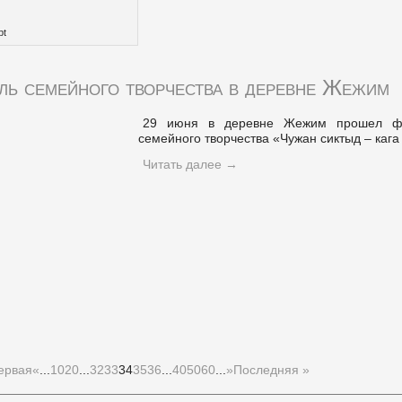
bt
ль семейного творчества в деревне Жежим
29 июня в де
ревне Жежим прошел фе
семейного творчества «Чужан сиктыд – кага
Читать далее
→
ервая
«
...
10
20
...
32
33
34
35
36
...
40
50
60
...
»
Последняя »