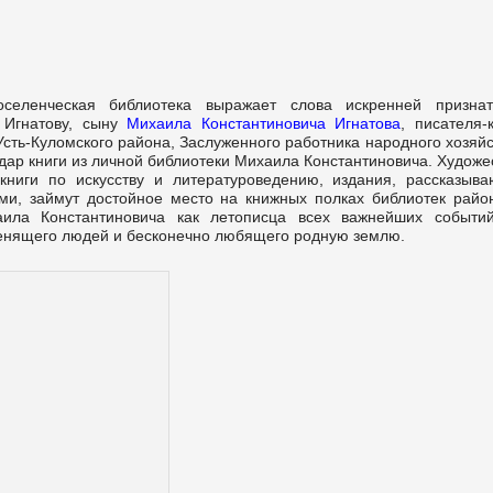
оселенческая библиотека выражает слова искренней признат
 Игнатову, сыну
Михаила Константиновича Игнатова
, писателя-
сть-Куломского района, Заслуженного работника народного хозяй
дар книги из личной библиотеки Михаила Константиновича. Худож
 книги по искусству и литературоведению, издания, рассказыв
ми, займут достойное место на книжных полках библиотек райо
аила Константиновича как летописца всех важнейших событи
ценящего людей и бесконечно любящего родную землю.