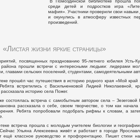
В Помоздинской библиотеке прошла по
среди детей и подростков игра «Лите
мафия». Участники проверили свои навыки
и окунулись в атмосферу известных пе
произведений.
«Листая жизни яркие страницы»
риятий, посвященных празднованию 95-летнего юбилея Усть-Ку
х района прошли встречи с интересными людьми: лидерами мо
и, главами сельских поселений, студентами, самодеятельными ав
теке прошёл час путешествия в историю родного края «Мой край
Ребята встретились с Васильченковой Лидией Николаевной, кр
 рассказала историю села Пожег.
ке состоялась встреча с самобытным автором села – Зезеговой 
ановна рассказала о себе, своем творчестве, о том как начала
орения. Ребята попробовали подобрать рифмы к словам, а зате
е.
отеке встреча прошла с молодым учителем биологии и географии
Сейчас Ульяна Алексеевна живёт и работает в городе Ярославл
ёт ещё классное руководство и профорентацию. Пишет стихи на