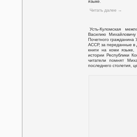
языке.
Читать далее
→
Усть-Куломская межп
Василию Михайловичу
Почетного гражданина У
АССР, за переданные в 
книги на коми языке,
истории Республики Ко
читатели помнят Мих
последнего столетия, 