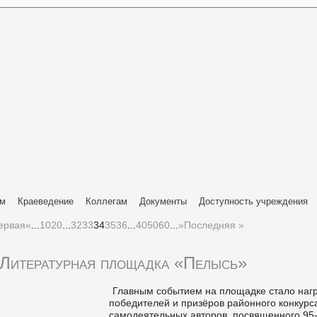
ям
Краеведение
Коллегам
Документы
Доступность учреждения
ервая
«
...
10
20
...
32
33
34
35
36
...
40
50
60
...
»
Последняя »
Литературная площадка «Пелысь»
Главным событием на площадке стало наг
победителей и призёров районного конкурс
самодеятельных авторов, посвященного 95