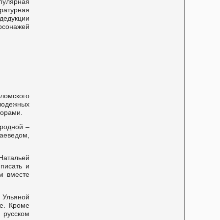
пулярная
ратурная
 дедукции
рсонажей
ломского
лодежных
торами.
 родной –
аеведом,
Натальей
 писать и
м вместе
 Ульяной
е. Кроме
 русском