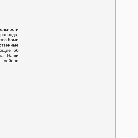
ельности
краеведа,
ства Коми
ественные
ающие об
на. Наши
й района