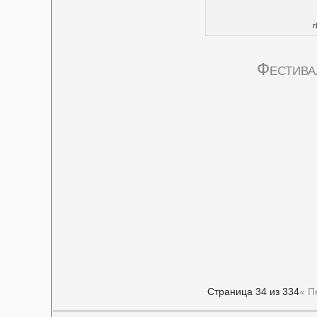
r
Фестива
Страница 34 из 334
« П