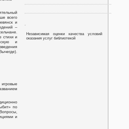
ятельный
ше всего
ревянск и
едений –
сельчане.
Независимая оценки качества условий
е стихи и
оказания услуг библиотекой
фскую и
ведения
ычегде).
 игровые
званием
иционно
ыбит» по
Вопросы,
дициями и