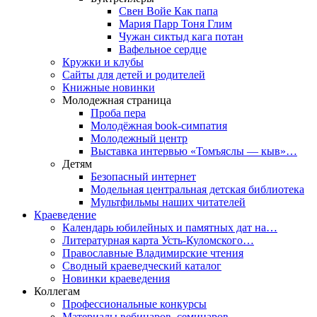
Свен Войе Как папа
Мария Парр Тоня Глим
Чужан сиктыд кага потан
Вафельное сердце
Кружки и клубы
Сайты для детей и родителей
Книжные новинки
Молодежная страница
Проба пера
Молодёжная book-симпатия
Молодежный центр
Выставка интервью «Томъяслы — кыв»…
Детям
Безопасный интернет
Модельная центральная детская библиотека
Мультфильмы наших читателей
Краеведение
Календарь юбилейных и памятных дат на…
Литературная карта Усть-Куломского…
Православные Владимирские чтения
Сводный краеведческий каталог
Новинки краеведения
Коллегам
Профессиональные конкурсы
Материалы вебинаров, семинаров,…