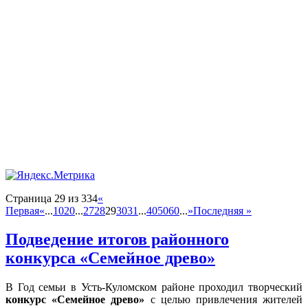
Страница 29 из 334
«
Первая
«
...
10
20
...
27
28
29
30
31
...
40
50
60
...
»
Последняя »
Подведение итогов районного
конкурса «Семейное древо»
В Год семьи в Усть-Куломском районе проходил творческий
конкурс «Семейное древо»
с целью привлечения жителей