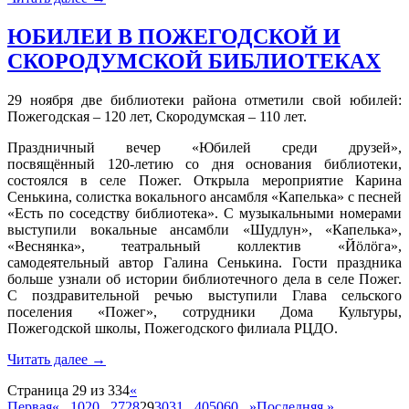
ЮБИЛЕИ В ПОЖЕГОДСКОЙ И
СКОРОДУМСКОЙ БИБЛИОТЕКАХ
29 ноября две библиотеки района отметили свой юбилей:
Пожегодская – 120 лет, Скородумская – 110 лет.
Праздничный вечер «Юбилей среди друзей»,
посвящённый 120-летию со дня основания библиотеки,
состоялся в селе Пожег. Открыла мероприятие Карина
Сенькина, солистка вокального ансамбля «Капелька» с песней
«Есть по соседству библиотека». С музыкальными номерами
выступили вокальные ансамбли «Шудлун», «Капелька»,
«Веснянка», театральный коллектив «Йӧлӧга»,
самодеятельный автор Галина Сенькина. Гости праздника
больше узнали об истории библиотечного дела в селе Пожег.
С поздравительной речью выступили Глава сельского
поселения «Пожег», сотрудники Дома Культуры,
Пожегодской школы, Пожегодского филиала РЦДО.
Читать далее
→
Страница 29 из 334
«
Первая
«
...
10
20
...
27
28
29
30
31
...
40
50
60
...
»
Последняя »