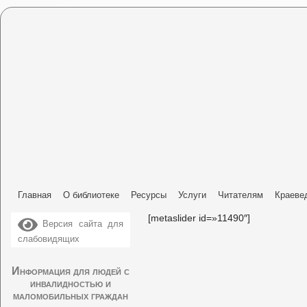
Главная
О библиотеке
Ресурсы
Услуги
Читателям
Краеве
[metaslider id=»11490″]
Версия сайта для
слабовидящих
Информация для людей с
инвалидностью и
маломобильных граждан