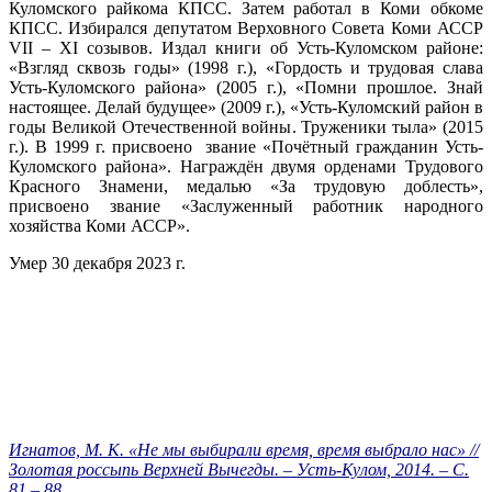
Куломского райкома КПСС. Затем работал в Коми обкоме
КПСС. Избирался депутатом Верховного Совета Коми АССР
VII – XI созывов. Издал книги об Усть-Куломском районе:
«Взгляд сквозь годы» (1998 г.), «Гордость и трудовая слава
Усть-Куломского района» (2005 г.), «Помни прошлое. Знай
настоящее. Делай будущее» (2009 г.), «Усть-Куломский район в
годы Великой Отечественной войны. Труженики тыла» (2015
г.). В 1999 г. присвоено звание «Почётный гражданин Усть-
Куломского района». Награждён двумя орденами Трудового
Красного Знамени, медалью «За трудовую доблесть»,
присвоено звание «Заслуженный работник народного
хозяйства Коми АССР».
Умер 30 декабря 2023 г.
Игнатов, М. К. «Не мы выбирали время, время выбрало нас» //
Золотая россыпь Верхней Вычегды. – Усть-Кулом, 2014. – С.
81 – 88.