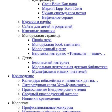
Свен Войе Как папа
Мария Парр Тоня Глим
Чужан сиктыд кага потан
Вафельное сердце
Кружки и клубы
Сайты для детей и родителей
Книжные новинки
Молодежная страница
Проба пера
Молодёжная book-симпатия
Молодежный центр
Выставка интервью «Томъяслы — кыв»…
Детям
Безопасный интернет
Модельная центральная детская библиотека
Мультфильмы наших читателей
Краеведение
Календарь юбилейных и памятных дат на…
Литературная карта Усть-Куломского…
Православные Владимирские чтения
Сводный краеведческий каталог
Новинки краеведения
Коллегам
Профессиональные конкурсы
Материалы вебинаров, семинаров,…