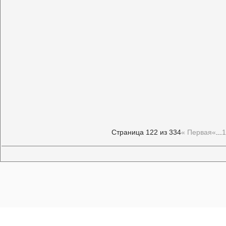
Страница 122 из 334
« Первая
«
...
1