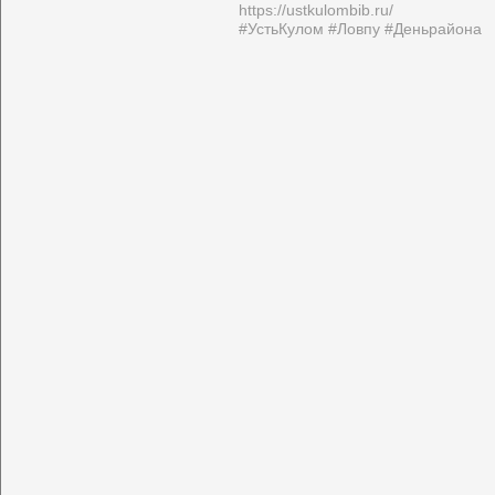
https://ustkulombib.ru/
#УстьКулом
#Ловпу
#Деньрайона