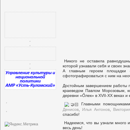
Никого не оставила равнодушн
которой узнавали себя и своих зн
А главным героем площадки 
сфотографироваться с ним на нео
Достойным завершением работы п
краеведом Павлом Морозовым, ко
деревни «Őлек» в XVII-XX веках и 
Главными помощниками
Денисов
,
Илья Антонов
,
Виктори
спасибо!
Надеемся, что вы узнали много 
весь день!