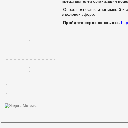
представителей организаций поде
Опрос полностью
анонимный
и з
в деловой сфере.
Пройдите опрос по ссылке:
http