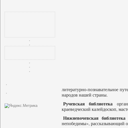
литературно-познавательное пут
народов нашей страны.
Ручевская библиотека
органи
краеведческий калейдоскоп, мас
Нижневочевская библиотека
п
непобедимы», рассказывающий о 