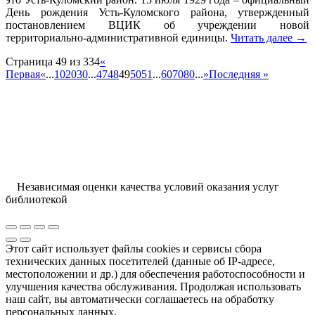
День рождения Усть-Куломского района, утвержденный
постановлением ВЦИК об учреждении новой
территориально-административной единицы.
Читать далее
→
Страница 49 из 334
«
Первая
«
...
10
20
30
...
47
48
49
50
51
...
60
70
80
...
»
Последняя »
Независимая оценки качества условий оказания услуг
библиотекой
Этот сайт использует файлы cookies и сервисы сбора
технических данных посетителей (данные об IP-адресе,
местоположении и др.) для обеспечения работоспособности и
улучшения качества обслуживания. Продолжая использовать
наш сайт, вы автоматически соглашаетесь на обработку
персональных данных.