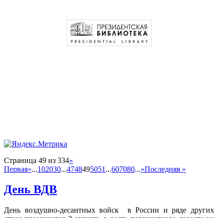
Страница 49 из 334
«
Первая
«
...
10
20
30
...
47
48
49
50
51
...
60
70
80
...
»
Последняя »
День ВДВ
День воздушно-десантных войск в России и ряде других