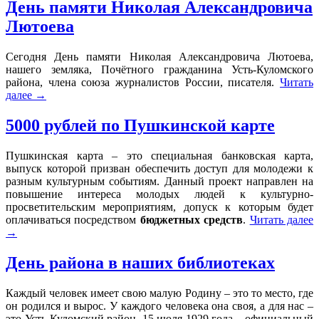
День памяти Николая Александровича
Лютоева
Сегодня День памяти Николая Александровича Лютоева,
нашего земляка, Почётного гражданина Усть-Куломского
района, члена союза журналистов России, писателя.
Читать
далее
→
5000 рублей по Пушкинской карте
Пушкинская карта – это специальная банковская карта,
выпуск которой призван обеспечить доступ для молодежи к
разным культурным событиям. Данный проект направлен на
повышение интереса молодых людей к культурно-
просветительским мероприятиям, допуск к которым будет
оплачиваться посредством
бюджетных средств
.
Читать далее
→
День района в наших библиотеках
Каждый человек имеет свою малую Родину – это то место, где
он родился и вырос. У каждого человека она своя, а для нас –
это Усть-Куломский район. 15 июля 1929 года – официальный