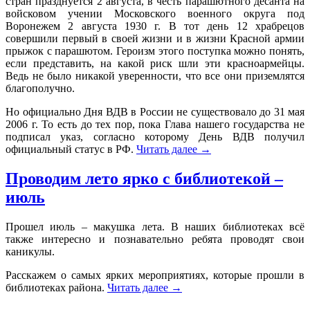
стран празднуется 2 августа, в честь парашютного десанта на
войсковом учении Московского военного округа под
Воронежем 2 августа 1930 г. В тот день 12 храбрецов
совершили первый в своей жизни и в жизни Красной армии
прыжок с парашютом. Героизм этого поступка можно понять,
если представить, на какой риск шли эти красноармейцы.
Ведь не было никакой уверенности, что все они приземлятся
благополучно.
Но официально Дня ВДВ в России не существовало до 31 мая
2006 г. То есть до тех пор, пока Глава нашего государства не
подписал указ, согласно которому День ВДВ получил
официальный статус в РФ.
Читать далее
→
Проводим лето ярко с библиотекой –
июль
Прошел июль – макушка лета. В наших библиотеках всё
также интересно и познавательно ребята проводят свои
каникулы.
Расскажем о самых ярких мероприятиях, которые прошли в
библиотеках района.
Читать далее
→