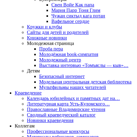
Свен Войе Как папа
Мария Парр Тоня Глим
Чужан сиктыд кага потан
Вафельное сердце
Кружки и клубы
Сайты для детей и родителей
Книжные новинки
Молодежная страница
Проба пера
Молодёжная book-симпатия
Молодежный центр
Выставка интервью «Томъяслы — кыв»…
Детям
Безопасный интернет
Модельная центральная детская библиотека
Мультфильмы наших читателей
Краеведение
Календарь юбилейных и памятных дат на…
Литературная карта Усть-Куломского…
Православные Владимирские чтения
Сводный краеведческий каталог
Новинки краеведения
Коллегам
Профессиональные конкурсы
Материалы вебинаров, семинаров,…