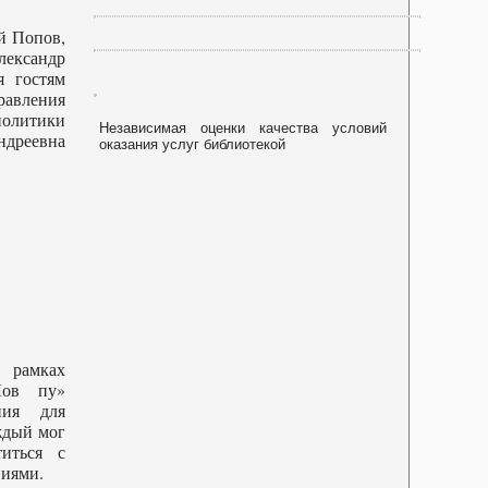
й Попов,
лександр
я гостям
авления
литики
Независимая оценки качества условий
реевна
оказания услуг библиотекой
 рамках
Лов пу»
ния для
ждый мог
титься с
ниями.