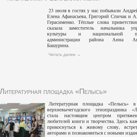
23 июля в гостях у нас побывали Андре
Елена Афанасьева, Григорий Спичак и А
Герасименко. Тёплые слова приветстви
сказала заместитель начальника упр
культуры и национальной по
администрации района Анна Анд
Башурина.
Читать далее
→
Литературная площадка «Пелысь»
Литературная площадка «Пелысь» в
верхневычегодского этнопраздника «
стала настоящим центром притяже
любителей книги и творчества. Здесь ка
прикоснуться к живому слову, встре
авторами и познакомиться с новыми изда