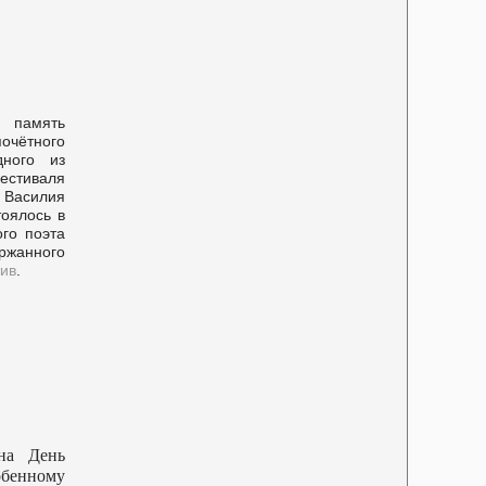
 память
очётного
дного из
стиваля
Василия
оялось в
го поэта
ржанного
ив
.
она День
обенному