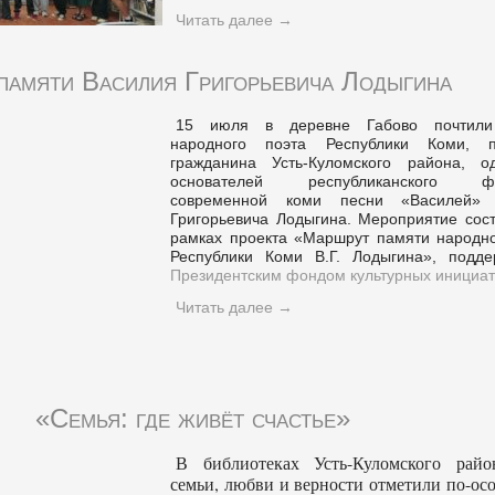
Читать далее
→
памяти Василия Григорьевича Лодыгина
15 июля в деревне Габово почтили
народного поэта Республики Коми, п
гражданина Усть-Куломского района, о
основателей республиканского фе
современной коми песни «Василей» 
Григорьевича Лодыгина. Мероприятие сост
рамках проекта «Маршрут памяти народно
Республики Коми В.Г. Лодыгина», подде
Президентским фондом культурных инициат
Читать далее
→
«Семья: где живёт счастье»
В библиотеках Усть-Куломского рай
семьи, любви и верности отметили по-ос