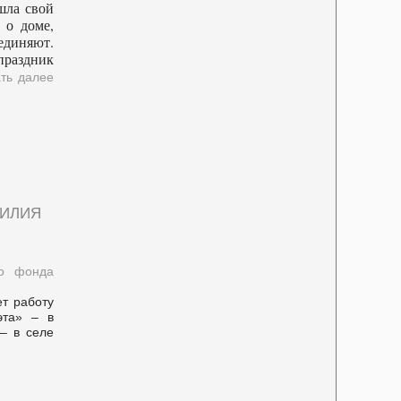
шла свой
 о доме,
единяют.
праздник
ть далее
илия
го фонда
т работу
эта» – в
– в селе