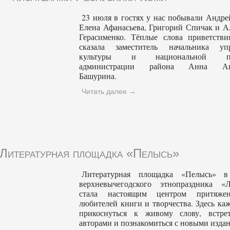
23 июля в гостях у нас побывали Андре
Елена Афанасьева, Григорий Спичак и А
Герасименко. Тёплые слова приветстви
сказала заместитель начальника упр
культуры и национальной по
администрации района Анна Анд
Башурина.
Читать далее
→
Литературная площадка «Пелысь»
Литературная площадка «Пелысь» в
верхневычегодского этнопраздника «
стала настоящим центром притяже
любителей книги и творчества. Здесь ка
прикоснуться к живому слову, встре
авторами и познакомиться с новыми изда