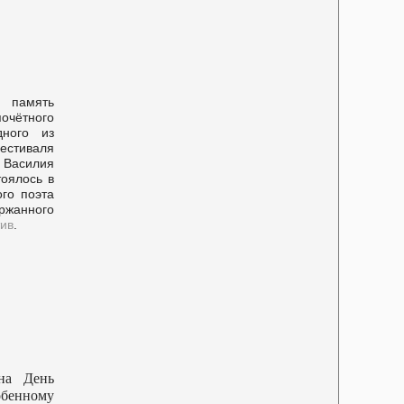
 память
очётного
дного из
стиваля
Василия
оялось в
го поэта
ржанного
ив
.
она День
обенному