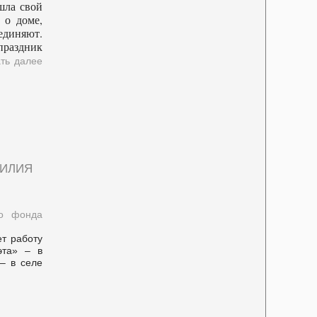
шла свой
 о доме,
единяют.
праздник
ть далее
илия
го фонда
т работу
эта» – в
– в селе