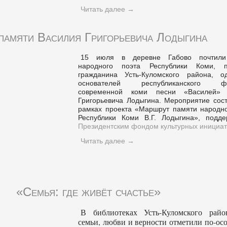
Читать далее
→
памяти Василия Григорьевича Лодыгина
15 июля в деревне Габово почтили
народного поэта Республики Коми, п
гражданина Усть-Куломского района, о
основателей республиканского фе
современной коми песни «Василей» 
Григорьевича Лодыгина. Мероприятие сост
рамках проекта «Маршрут памяти народно
Республики Коми В.Г. Лодыгина», подде
Президентским фондом культурных инициат
Читать далее
→
«Семья: где живёт счастье»
В библиотеках Усть-Куломского рай
семьи, любви и верности отметили по-ос