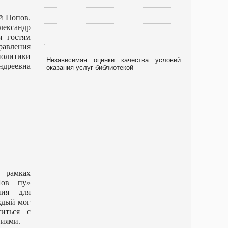
й Попов,
лександр
я гостям
авления
литики
Независимая оценки качества условий
реевна
оказания услуг библиотекой
 рамках
Лов пу»
ния для
ждый мог
титься с
ниями.