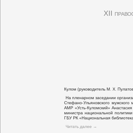
XII прав
Кулом (руководитель М. Х. Пулато
На пленарном заседании организа
Стефано-Ульяновского мужского 
АМР «Усть-Куломский» Анастасия
министра национальной политики
ГБУ РК «Национальная библиотека
Читать далее
→