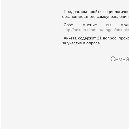
Предлагаем пройти социологичес
органов местного самоуправления
Свое мнение вы може
http://anketa.rkomi.ru/pages/otsenka
Анкета содержит 21 вопрос, прох
за участие в опросе.
Семей