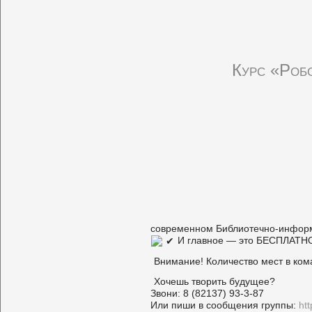
Курс «Робо
современном Библиотечно-информ
И главное — это БЕСПЛАТН
Внимание! Количество мест в ком
Хочешь творить будущее?
Звони: 8 (82137) 93-3-87
Или пиши в сообщения группы:
htt