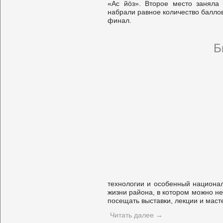
«Ас йöз». Второе место занял
набрали равное количество баллов
финал.
Б
технологии и особенный национал
жизни района, в котором можно не
посещать выставки, лекции и маст
Читать далее
→