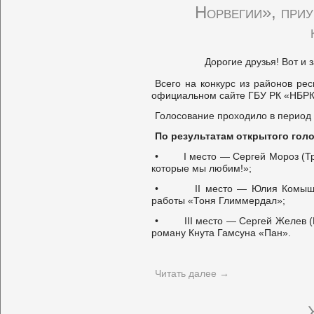
Норвегии», при
Дорогие друзья! Вот и 
Всего на конкурс из районов ре
официальном сайте ГБУ РК «НБРК»
Голосование проходило в период 
По результатам открытого гол
• I место — Сергей Мороз (Трои
которые мы любим!»;
• II место — Юлия Комышева, 
работы «Тоня Глиммердал»;
• III место — Сергей Желев (Кн
роману Кнута Гамсуна «Пан».
Читать далее
→