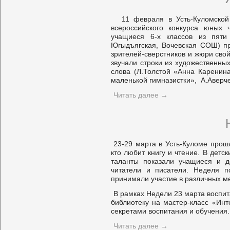
11 февраля в Усть-Куломской 
всероссийского конкурса юных 
учащиеся 6-х классов из пяти 
Югыдъягская, Вочевская СОШ) пр
зрителей-сверстников и жюри свой
звучали строки из художественны
слова (Л.Толстой «Анна Каренина
маленькой гимназистки», А.Аверче
Читать далее
→
23-29 марта в Усть-Куломе прош
кто любит книгу и чтение. В детс
таланты показали учащиеся и д
читатели и писатели. Неделя п
принимали участие в различных м
В рамках Недели 23 марта воспи
библиотеку на мастер-класс «Инт
секретами воспитания и обучения.
Читать далее
→