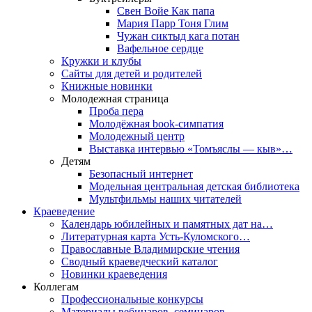
Свен Войе Как папа
Мария Парр Тоня Глим
Чужан сиктыд кага потан
Вафельное сердце
Кружки и клубы
Сайты для детей и родителей
Книжные новинки
Молодежная страница
Проба пера
Молодёжная book-симпатия
Молодежный центр
Выставка интервью «Томъяслы — кыв»…
Детям
Безопасный интернет
Модельная центральная детская библиотека
Мультфильмы наших читателей
Краеведение
Календарь юбилейных и памятных дат на…
Литературная карта Усть-Куломского…
Православные Владимирские чтения
Сводный краеведческий каталог
Новинки краеведения
Коллегам
Профессиональные конкурсы
Материалы вебинаров, семинаров,…