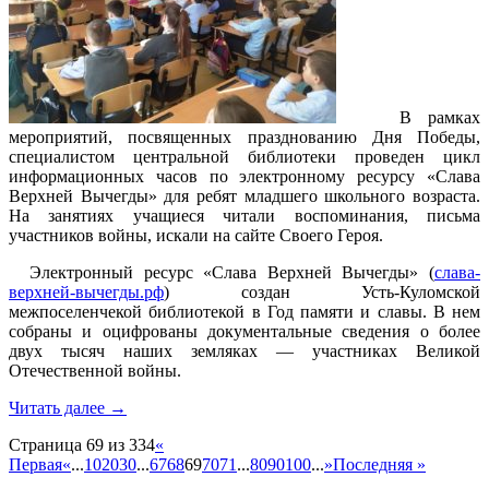
В рамках
мероприятий, посвященных празднованию Дня Победы,
специалистом центральной библиотеки проведен цикл
информационных часов по электронному ресурсу «Слава
Верхней Вычегды» для ребят младшего школьного возраста.
На занятиях учащиеся читали воспоминания, письма
участников войны, искали на сайте Своего Героя.
Электронный ресурс «Слава Верхней Вычегды» (
слава-
верхней-вычегды.рф
) создан Усть-Куломской
межпоселенчекой библиотекой в Год памяти и славы. В нем
собраны и оцифрованы документальные сведения о более
двух тысяч наших земляках — участниках Великой
Отечественной войны.
Читать далее
→
Страница 69 из 334
«
Первая
«
...
10
20
30
...
67
68
69
70
71
...
80
90
100
...
»
Последняя »