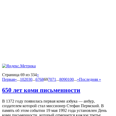
Страница 69 из 334
«
Первая
«
...
10
20
30
...
67
68
69
70
71
...
80
90
100
...
»
Последняя »
650 лет коми письменности
В 1372 году появилась первая коми азбука — анбур,
создателем которой стал миссионер Стефан Пермский. В
память об этом событии 19 мая 1992 года установлен День
коми письменности, который отмечается каждое третье