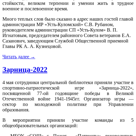
стойкости, великом терпении и умении жить в трудное
военное и послевоенное время.
Много теплых слов было сказано в адрес наших гостей главой
администрации МР «Усть-Куломский» С.В. Рубаном,
руководителем администрации СП «Усть-Кулом» В. П.
Игнатовым, председателем районного Совета ветеранов Е.А.
Сазанович, заведующим Службой Общественной приемной
Главы РК А. А. Кузнецовой.
Читать далее
→
Зарница-2022
4 мая сотрудники центральной библиотеки приняли участие в
спортивно-патриотической игре «Зарница-2022»,
посвященной 77-ой годовщине победы в Великой
Отечественной войне 1941-1945гг. Организатор игры —
сектор по молодежной политике при Управлении
образования.
В мероприятии приняли участие команды из 5
общеобразовательных организаций:
— МБОУ «СОШ» с. Пожег – «Патриоты», руководитель